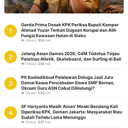
Garda Prima Desak KPK Periksa Bupati Kampar
1
Ahmad Yuzar Terkait Dugaan Korupsi dan Alih
Fungsi Kawasan Hutan di Siabu
Dibaca:
324
Kali
Jelang Asian Games 2026, CdM Todotua Tinjau
2
Pelatnas Atletik, Skateboard, dan Surfing di Bali
Dibaca:
255
Kali
Plt Kadisdikbud Pelalawan Diduga Jadi Juru
3
Damai Kasus Pencabulan Siswa SMP Bernas,
Oknum Guru ASN Cabul Dilindungi?
Dibaca:
233
Kali
SF Hariyanto Masih 'Aman' Meski Berulang Kali
4
Diperiksa KPK, Gemari Jakarta: Masyarakat Riau
Sudah Terlalu Lama Menunggu
Dibaca:
227
Kali