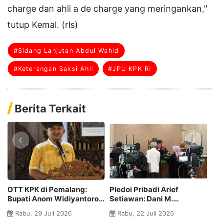
charge dan ahli a de charge yang meringankan,"
tutup Kemal. (rls)
#Sidang Lanjutan Abdul Wahid
#Keterangan Saksi Ahli
#JPU KPK RI
Berita Terkait
Jelang Sidang Tuntutan
Sidang Lanjutan Abdul
Abdul Wahid: JPU Diminta
Wahid, Kuasa Hukum Nilai
Bersikap Profesional,
Keterangan Ahli
Rabu, 08 Juli 2026
Kamis, 11 Juni 2026
Nama Baik KPK Jangan
Menguntungkan Posisi