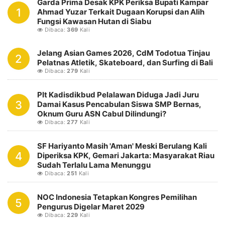
Garda Prima Desak KPK Periksa Bupati Kampar
1
Ahmad Yuzar Terkait Dugaan Korupsi dan Alih
Fungsi Kawasan Hutan di Siabu
Dibaca:
369
Kali
Jelang Asian Games 2026, CdM Todotua Tinjau
2
Pelatnas Atletik, Skateboard, dan Surfing di Bali
Dibaca:
279
Kali
Plt Kadisdikbud Pelalawan Diduga Jadi Juru
3
Damai Kasus Pencabulan Siswa SMP Bernas,
Oknum Guru ASN Cabul Dilindungi?
Dibaca:
277
Kali
SF Hariyanto Masih 'Aman' Meski Berulang Kali
4
Diperiksa KPK, Gemari Jakarta: Masyarakat Riau
Sudah Terlalu Lama Menunggu
Dibaca:
251
Kali
NOC Indonesia Tetapkan Kongres Pemilihan
5
Pengurus Digelar Maret 2029
Dibaca:
229
Kali