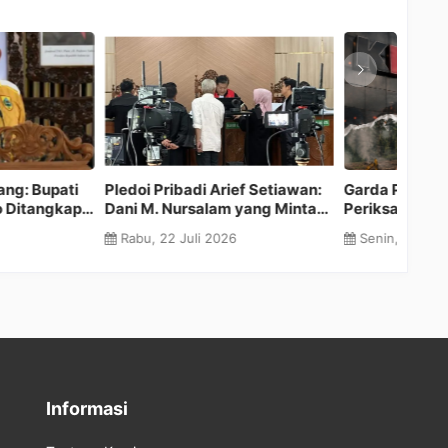
adi Arief Setiawan:
Garda Prima Desak KPK
Bereda
rsalam yang Minta
Periksa Bupati Kampar Ahmad
Dumas 
an Meminta Dana
Yuzar Terkait Dugaan Korupsi
TPPU B
uli 2026
Senin, 20 Juli 2026
Mingg
l
dan Alih Fungsi Kawasan Hutan
Batang
di Siabu
Sorota
Informasi