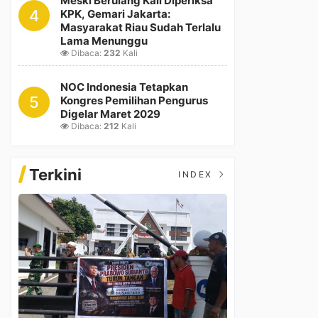
Meski Berulang Kali Diperiksa
4
KPK, Gemari Jakarta:
Masyarakat Riau Sudah Terlalu
Lama Menunggu
Dibaca:
232
Kali
NOC Indonesia Tetapkan
5
Kongres Pemilihan Pengurus
Digelar Maret 2029
Dibaca:
212
Kali
Terkini
INDEX