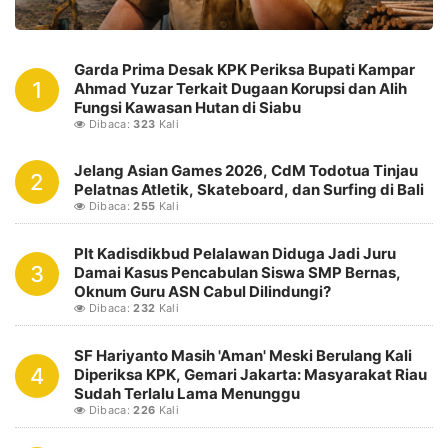
Garda Prima Desak KPK Periksa Bupati Kampar
1
Ahmad Yuzar Terkait Dugaan Korupsi dan Alih
Fungsi Kawasan Hutan di Siabu
Dibaca:
323
Kali
Jelang Asian Games 2026, CdM Todotua Tinjau
2
Pelatnas Atletik, Skateboard, dan Surfing di Bali
Dibaca:
255
Kali
Plt Kadisdikbud Pelalawan Diduga Jadi Juru
3
Damai Kasus Pencabulan Siswa SMP Bernas,
Oknum Guru ASN Cabul Dilindungi?
Dibaca:
232
Kali
SF Hariyanto Masih 'Aman' Meski Berulang Kali
4
Diperiksa KPK, Gemari Jakarta: Masyarakat Riau
Sudah Terlalu Lama Menunggu
Dibaca:
226
Kali