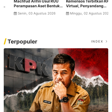
Machfud Arifin Usul RUU
Kemensos Terbitkan KPD
K
Perampasan Aset Bentuk
Virtual, Penyandang
T
Badan Independen
Disabilitas Kini Berhak
D
Senin, 03 Agustus 2026
Minggu, 02 Agustus 2026
Pengawas
Dapat Konsesi Minimal 20
d
Persen
R
Terpopuler
INDEX