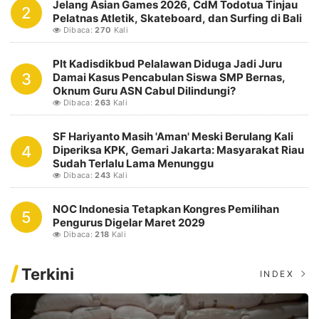
Jelang Asian Games 2026, CdM Todotua Tinjau
2
Pelatnas Atletik, Skateboard, dan Surfing di Bali
Dibaca:
270
Kali
Plt Kadisdikbud Pelalawan Diduga Jadi Juru
3
Damai Kasus Pencabulan Siswa SMP Bernas,
Oknum Guru ASN Cabul Dilindungi?
Dibaca:
263
Kali
SF Hariyanto Masih 'Aman' Meski Berulang Kali
4
Diperiksa KPK, Gemari Jakarta: Masyarakat Riau
Sudah Terlalu Lama Menunggu
Dibaca:
243
Kali
NOC Indonesia Tetapkan Kongres Pemilihan
5
Pengurus Digelar Maret 2029
Dibaca:
218
Kali
Terkini
INDEX