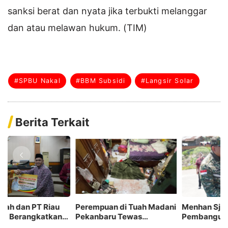
sanksi berat dan nyata jika terbukti melanggar
dan atau melawan hukum. (TIM)
#SPBU Nakal
#BBM Subsidi
#Langsir Solar
Berita Terkait
i
Menhan Sjafrie Tinjau
RAPP Raih Industry
K
Pembangunan Dua Yonif
Marketing Champion 2026
Se
Teritorial di Riau
Kategori Basic Materials
P