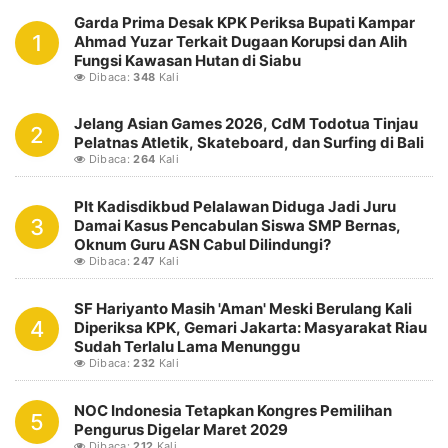
Garda Prima Desak KPK Periksa Bupati Kampar
1
Ahmad Yuzar Terkait Dugaan Korupsi dan Alih
Fungsi Kawasan Hutan di Siabu
Dibaca:
348
Kali
Jelang Asian Games 2026, CdM Todotua Tinjau
2
Pelatnas Atletik, Skateboard, dan Surfing di Bali
Dibaca:
264
Kali
Plt Kadisdikbud Pelalawan Diduga Jadi Juru
3
Damai Kasus Pencabulan Siswa SMP Bernas,
Oknum Guru ASN Cabul Dilindungi?
Dibaca:
247
Kali
SF Hariyanto Masih 'Aman' Meski Berulang Kali
4
Diperiksa KPK, Gemari Jakarta: Masyarakat Riau
Sudah Terlalu Lama Menunggu
Dibaca:
232
Kali
NOC Indonesia Tetapkan Kongres Pemilihan
5
Pengurus Digelar Maret 2029
Dibaca:
212
Kali