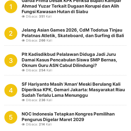
Garda Prima Desak KPK Periksa Bupati Kampar
1
Ahmad Yuzar Terkait Dugaan Korupsi dan Alih
Fungsi Kawasan Hutan di Siabu
Dibaca:
351
Kali
Jelang Asian Games 2026, CdM Todotua Tinjau
2
Pelatnas Atletik, Skateboard, dan Surfing di Bali
Dibaca:
266
Kali
Plt Kadisdikbud Pelalawan Diduga Jadi Juru
3
Damai Kasus Pencabulan Siswa SMP Bernas,
Oknum Guru ASN Cabul Dilindungi?
Dibaca:
254
Kali
SF Hariyanto Masih 'Aman' Meski Berulang Kali
4
Diperiksa KPK, Gemari Jakarta: Masyarakat Riau
Sudah Terlalu Lama Menunggu
Dibaca:
236
Kali
NOC Indonesia Tetapkan Kongres Pemilihan
5
Pengurus Digelar Maret 2029
Dibaca:
214
Kali